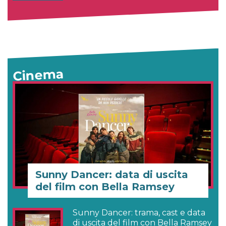
Cinema
Sunny Dancer: data di uscita
del film con Bella Ramsey
Sunny Dancer: trama, cast e data
di uscita del film con Bella Ramsey