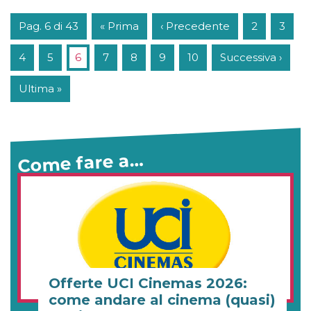
Pag. 6 di 43
« Prima
‹ Precedente
2
3
4
5
6
7
8
9
10
Successiva ›
Ultima »
Come fare a…
Offerte UCI Cinemas 2026:
come andare al cinema (quasi)