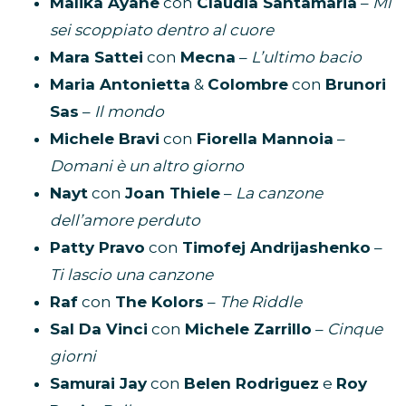
Malika Ayane
con
Claudia Santamaria
–
Mi
sei scoppiato dentro al cuore
Mara Sattei
con
Mecna
–
L’ultimo bacio
Maria Antonietta
&
Colombre
con
Brunori
Sas
–
Il mondo
Michele Bravi
con
Fiorella Mannoia
–
Domani è un altro giorno
Nayt
con
Joan Thiele
–
La canzone
dell’amore perduto
Patty Pravo
con
Timofej Andrijashenko
–
Ti lascio una canzone
Raf
con
The Kolors
–
The Riddle
Sal Da Vinci
con
Michele Zarrillo
–
Cinque
giorni
Samurai Jay
con
Belen Rodriguez
e
Roy