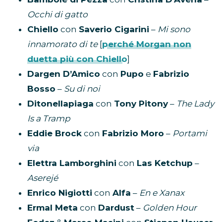
Occhi di gatto
Chiello
con
Saverio Cigarini
–
Mi sono
innamorato di te
[
perché Morgan non
duetta più con Chiello
]
Dargen D’Amico
con
Pupo
e
Fabrizio
Bosso
–
Su di noi
Ditonellapiaga
con
Tony Pitony
–
The Lady
Is a Tramp
Eddie Brock
con
Fabrizio Moro
–
Portami
via
Elettra Lamborghini
con
Las Ketchup
–
Aserejé
Enrico Nigiotti
con
Alfa
–
En e Xanax
Ermal Meta
con
Dardust
–
Golden Hour