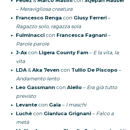
Fedez
&
Marco Masini
con
Stjepan Hauser
–
Meravigliosa creatura
Francesco Renga
con
Giusy Ferreri
–
Ragazzo solo, ragazza sola
Fulminacci
con
Francesca Fagnani
–
Parole parole
J-Ax
con
Ligera County Fam
–
E la vita, la
vita
LDA
&
Aka 7even
con
Tullio De Piscopo
–
Andamento lento
Leo Gassmann
con
Aiello
–
Era già tutto
previsto
Levante
con
Gaia
–
I maschi
Luchè
con
Gianluca Grignani
–
Falco a
metà