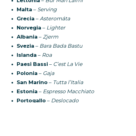
Lettonia
–
Bur Man Laimi
Malta
–
Serving
Grecia
–
Asteromáta
Norvegia
–
Lighter
Albania
–
Zjerm
Svezia
–
Bara Bada Bastu
Islanda
–
Roa
Paesi Bassi
–
C’est La Vie
Polonia
–
Gaja
San Marino
–
Tutta l’Italia
Estonia
–
Espresso Macchiato
Portogallo
–
Deslocado
Ucraina
–
Bird of Pray
A questi si aggiungono i 6 Paesi già qualificati di
diritto alla finale:
Italia
,
Francia
,
Germania
,