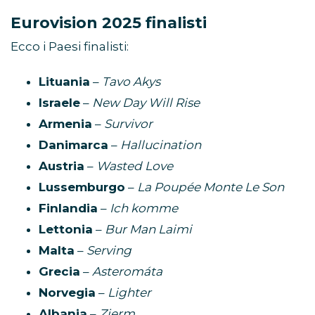
Eurovision 2025 finalisti
Ecco i Paesi finalisti:
Lituania
–
Tavo Akys
Israele
–
New Day Will Rise
Armenia
–
Survivor
Danimarca
–
Hallucination
Austria
–
Wasted Love
Lussemburgo
–
La Poupée Monte Le Son
Finlandia
–
Ich komme
Lettonia
–
Bur Man Laimi
Malta
–
Serving
Grecia
–
Asteromáta
Norvegia
–
Lighter
Albania
–
Zjerm