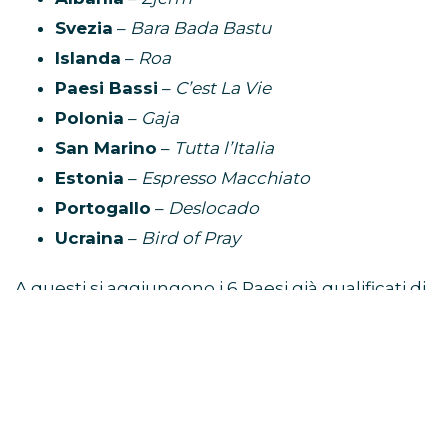
Svezia
–
Bara Bada Bastu
Islanda
–
Roa
Paesi Bassi
–
C’est La Vie
Polonia
–
Gaja
San Marino
–
Tutta l’Italia
Estonia
–
Espresso Macchiato
Portogallo
–
Deslocado
Ucraina
–
Bird of Pray
A questi si aggiungono i 6 Paesi già qualificati di
diritto alla finale:
Italia
,
Francia
,
Germania
,
Spagna
,
Regno Unito
e
Svizzera
.
I “Big Five” e la Svizzera: i Paesi
direttamente in finale