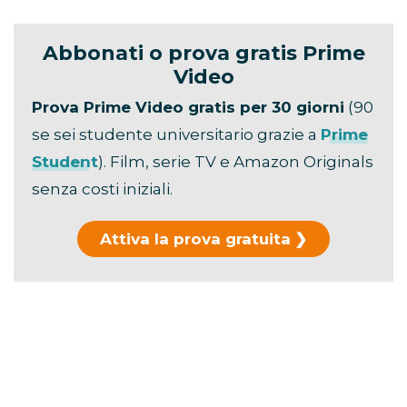
Abbonati o prova gratis Prime
Video
Prova Prime Video gratis per 30 giorni
(90
se sei studente universitario grazie a
Prime
Student
). Film, serie TV e Amazon Originals
senza costi iniziali.
Attiva la prova gratuita
Hai già usato la prova?
Scopri i piani di
abbonamento →
La durata ufficiale è di
106 minuti
.