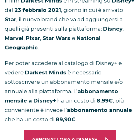
Il film
Darkest Minds
è in streaming su
Disney+
dal
23 febbraio 2021
, giorno in cui è arrivato
Star
, il nuovo brand che va ad aggiungersi a
quelli già presenti sulla piattaforma:
Disney
,
Marvel
,
Pixar
,
Star Wars
e
National
Geographic
.
Per poter accedere al catalogo di Disney+ e
vedere
Darkest Minds
è necessario
sottoscrivere un abbonamento mensile e/o
annuale alla piattaforma. L’
abbonamento
mensile a Disney+
ha un costo di
8,99€
, più
conveniente è invece l’
abbonamento annuale
che ha un costo di
89,90€
.
ABBONATI ORA A DISNEY+