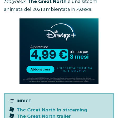
Molyneux
,
The Great North
è una sitcom
animata del 2021 ambientata in
Alaska
.
Abbonamento
Disney+
in
promozione
The Great North in streaming
The Great North trailer