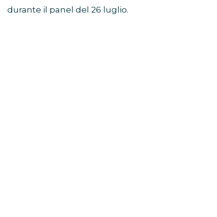
durante il panel del 26 luglio.
Avengers: Doomsday, Robert
Downey Jr. guida il mega-
panel
Il momento centrale dello showcase Marvel
Studios SDCC 2026 è stato il grande panel
dedicato ad
Avengers: Doomsday
.