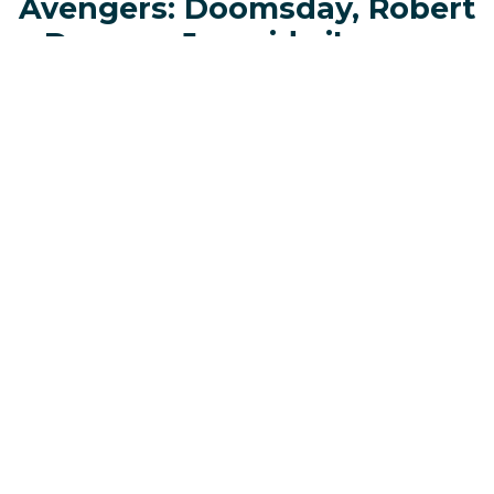
Avengers: Doomsday, Robert
Downey Jr. guida il mega-
panel
Il momento centrale dello showcase Marvel
Studios SDCC 2026 è stato il grande panel
dedicato ad
Avengers: Doomsday
.