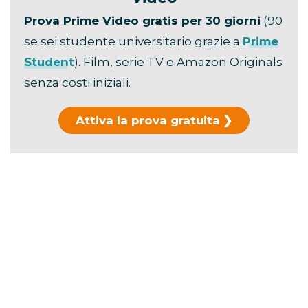
Prova Prime Video gratis per 30 giorni
(90
se sei studente universitario grazie a
Prime
Student
). Film, serie TV e Amazon Originals
senza costi iniziali.
Attiva la prova gratuita
Hai già usato la prova?
Scopri i piani di
abbonamento →
La durata ufficiale è di
106 minuti
.