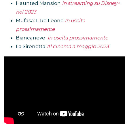
Haunted Mansion
In streaming su Disney+
nel 2023
Mufasa: Il Re Leone
In uscita
prossimamente
Biancaneve
In uscita prossimamente
La Sirenetta
Al cinema a maggio 2023