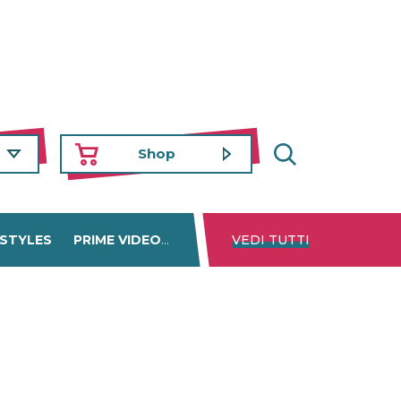
Shop
 STYLES
PRIME VIDEO
DISNEY+
VEDI TUTTI
NETFLIX
TROVA 