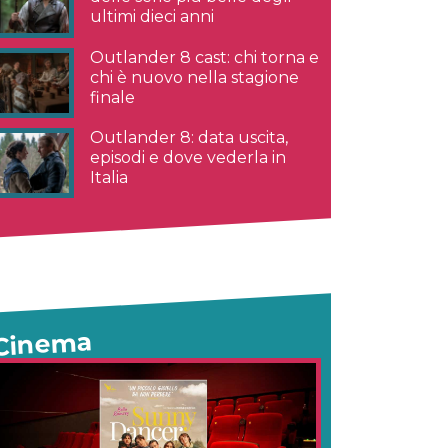
ultimi dieci anni
Outlander 8 cast: chi torna e
chi è nuovo nella stagione
finale
Outlander 8: data uscita,
episodi e dove vederla in
Italia
Cinema