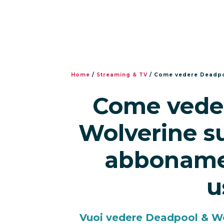
Home
/
Streaming & TV
/
Come vedere Deadpool &
Come vede
Wolverine su
abbonamen
u
Vuoi vedere Deadpool & Wo