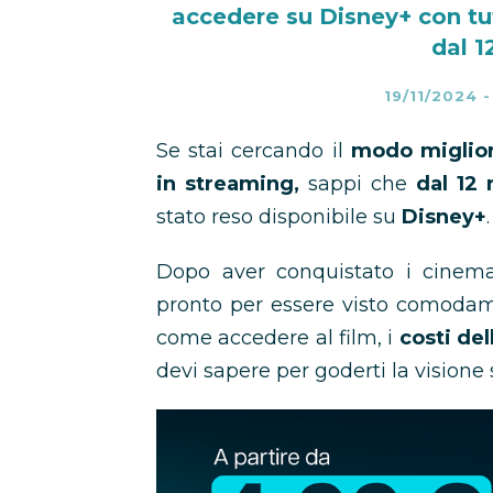
accedere su Disney+ con tut
dal 
19/11/2024
Se stai cercando il
modo miglio
in streaming,
sappi che
dal 12
stato reso disponibile su
Disney+
.
Dopo aver conquistato i cinema,
pronto per essere visto comodam
come accedere al film, i
costi de
devi sapere per goderti la visione
Abbonamento
Disney+
in