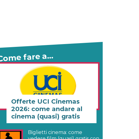
Come fare a…
Offerte UCI Cinemas
2026: come andare al
cinema (quasi) gratis
Biglietti cinema: come
vedere film (quasi) gratis con