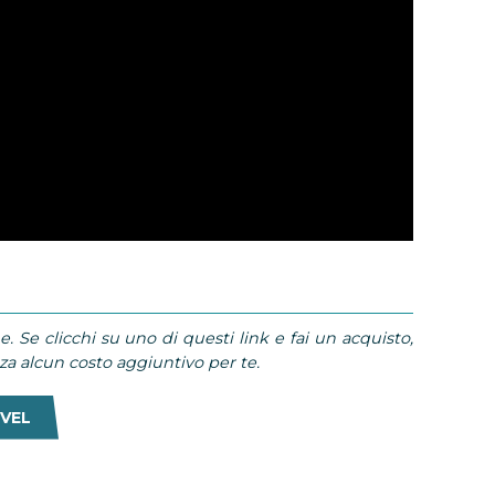
e. Se clicchi su uno di questi link e fai un acquisto,
 alcun costo aggiuntivo per te.
VEL