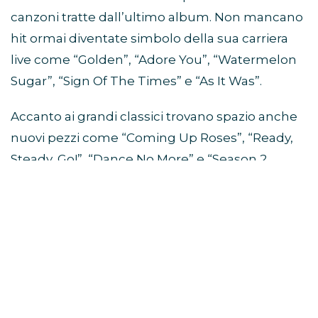
canzoni tratte dall’ultimo album. Non mancano
hit ormai diventate simbolo della sua carriera
live come “Golden”, “Adore You”, “Watermelon
Sugar”, “Sign Of The Times” e “As It Was”.
Accanto ai grandi classici trovano spazio anche
nuovi pezzi come “Coming Up Roses”, “Ready,
Steady, Go!”, “Dance No More” e “Season 2
Weight Loss”.
Da quali album sono tratte le
canzoni della scaletta?
La scaletta del Together Together Tour pesca