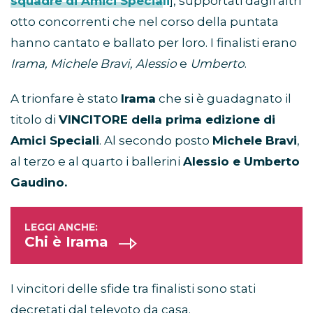
squadre di Amici Speciali
], supportati dagli altri
otto concorrenti che nel corso della puntata
hanno cantato e ballato per loro. I finalisti erano
Irama, Michele Bravi, Alessio
e
Umberto
.
A trionfare è stato
Irama
che si è guadagnato il
titolo di
VINCITORE della prima edizione di
Amici Speciali
. Al secondo posto
Michele Bravi
,
al terzo e al quarto i ballerini
Alessio e Umberto
Gaudino.
Chi è Irama
I vincitori delle sfide tra finalisti sono stati
decretati dal televoto da casa.