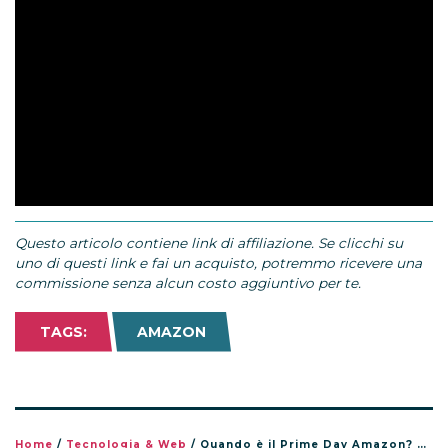
Questo articolo contiene link di affiliazione. Se clicchi su
uno di questi link e fai un acquisto, potremmo ricevere una
commissione senza alcun costo aggiuntivo per te.
TAGS:
AMAZON
Home
/
Tecnologia & Web
/
Quando è il Prime Day Amazon? Date, come funziona e come prepararsi alle offerte