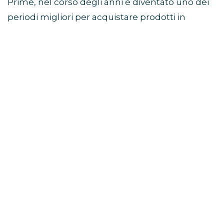
Prime, nel corso degli anni è diventato uno dei
periodi migliori per acquistare prodotti in
sconto prima della stagione autunnale e delle
offerte del Black Friday.
Come partecipare al Prime
Day
Per accedere alle offerte è necessario avere un
abbonamento Prime attivo.
Chi non è ancora iscritto può verificare la
disponibilità della prova gratuita di Amazon
Prime e ottenere immediatamente l’accesso
alle promozioni dedicate.