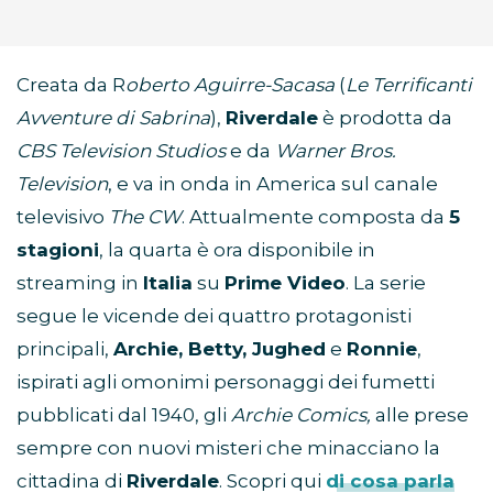
Creata da R
oberto Aguirre-Sacasa
(
Le Terrificanti
Avventure di Sabrina
),
Riverdale
è prodotta da
CBS Television Studios
e da
Warner Bros.
Television
, e va in onda in America sul canale
televisivo
The CW
. Attualmente composta da
5
stagioni
, la quarta è ora disponibile in
streaming in
Italia
su
Prime Video
. La serie
segue le vicende dei quattro protagonisti
principali,
Archie, Betty, Jughed
e
Ronnie
,
ispirati agli omonimi personaggi dei fumetti
pubblicati dal 1940, gli
Archie Comics,
alle prese
sempre con nuovi misteri che minacciano la
cittadina di
Riverdale
. Scopri qui
di cosa parla