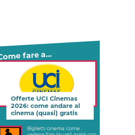
Come fare a…
Offerte UCI Cinemas
2026: come andare al
cinema (quasi) gratis
Biglietti cinema: come
vedere film (quasi) gratis con