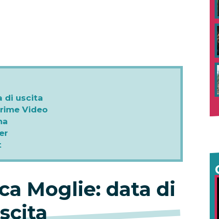
a di uscita
Prime Video
ma
er
t
rca Moglie: data di
scita