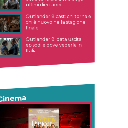
ultimi dieci anni
Outlander 8 cast: chi torna e
chi è nuovo nella stagione
finale
Outlander 8: data uscita,
episodi e dove vederla in
Italia
Cinema