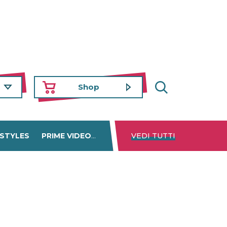
Shop
 STYLES
PRIME VIDEO
DISNEY+
VEDI TUTTI
NETFLIX
TROVA 