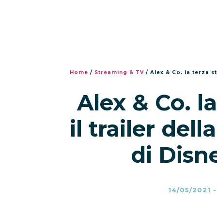
Home
/
Streaming & TV
/
Alex & Co. la terza s
Alex & Co. l
il trailer del
di Disn
14/05/2021