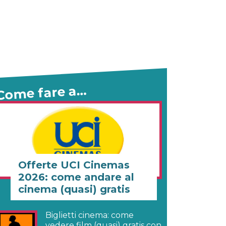
Come fare a…
Offerte UCI Cinemas
2026: come andare al
cinema (quasi) gratis
Biglietti cinema: come
vedere film (quasi) gratis con