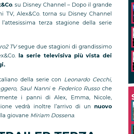
x&Co
. su Disney Channel – Dopo il grande
ni TV, Alex&Co. torna su Disney Channel
l’attesissima terza stagione della serie
ro2 TV
segue due stagioni di grandissimo
ex&Co.
la serie televisiva più vista dei
i.
italiano della serie con
Leonardo Cecchi,
ggero, Saul Nanni
e
Federico Russo
che
vamente i panni di Alex, Emma, Nicole,
one vedrà inoltre l’arrivo di un
nuovo
alla giovane
Miriam Dossena
.