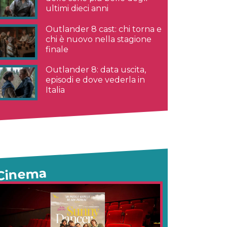
ultimi dieci anni
Outlander 8 cast: chi torna e
chi è nuovo nella stagione
finale
Outlander 8: data uscita,
episodi e dove vederla in
Italia
Cinema