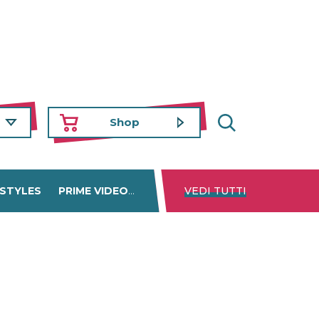
Shop
 STYLES
PRIME VIDEO
DISNEY+
VEDI TUTTI
NETFLIX
TROVA 