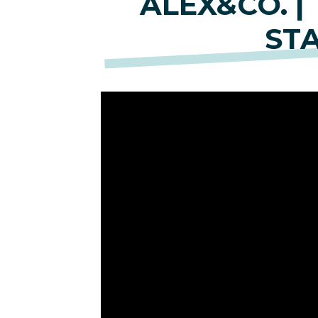
ALEX&CO. |
ST