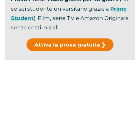
se sei studente universitario grazie a
Prime
Student
). Film, serie TV e Amazon Originals
senza costi iniziali.
Attiva la prova gratuita
Hai già usato la prova?
Scopri i piani di
abbonamento →
La durata ufficiale è di
106 minuti
.