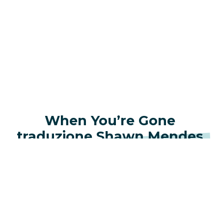
When You’re Gone
traduzione Shawn Mendes
Non sai mai quanto sei bravo, oh
Finche non stai guardando una foto dell’unica
ragazza che conta, aah