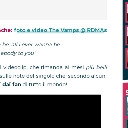
nche:
foto e video The Vamps @ RDMAs
 be, all I ever wanna be
mebody to you”
l videoclip, che rimanda ai mesi
più belli
i sulle note del singolo che, secondo alcuni
i dai fan
di tutto il mondo!