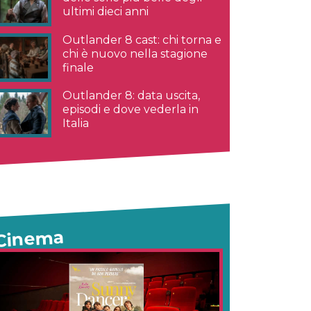
ultimi dieci anni
Outlander 8 cast: chi torna e
chi è nuovo nella stagione
finale
Outlander 8: data uscita,
episodi e dove vederla in
Italia
Cinema