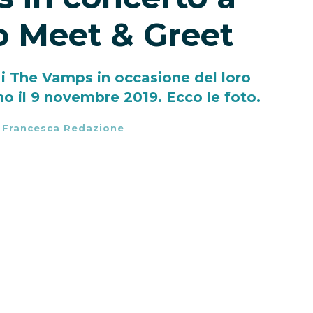
o Meet & Greet
 i The Vamps in occasione del loro
no il 9 novembre 2019. Ecco le foto.
-
Francesca Redazione
 in Italia il
9 novembre 2019
al
Fabrique
e del loro
“Four Corners Tour
“.Ecco le
foto
ati utenti di Team World.