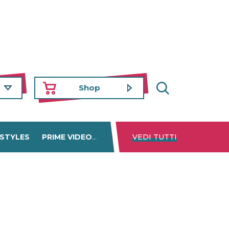
Shop
 STYLES
PRIME VIDEO
DISNEY+
VEDI TUTTI
NETFLIX
TROVA 