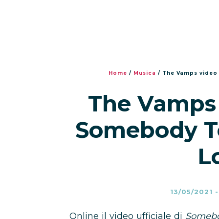
Home
/
Musica
/
The Vamps video 
The Vamps v
Somebody T
L
13/05/2021
Online il video ufficiale di
Somebo