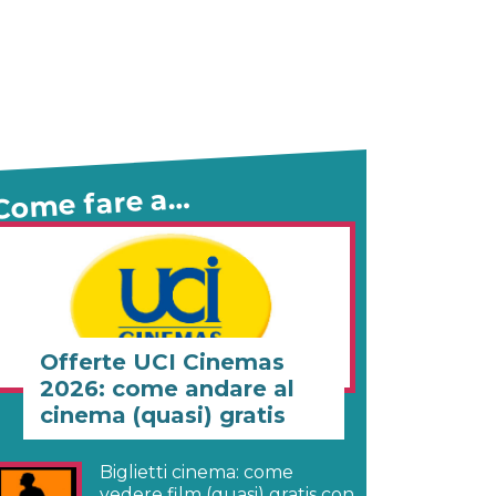
Come fare a…
Offerte UCI Cinemas
2026: come andare al
cinema (quasi) gratis
Biglietti cinema: come
vedere film (quasi) gratis con