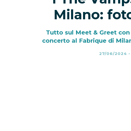
Milano: fot
Tutto sul Meet & Greet con
concerto al Fabrique di Mila
27/06/2024
I The Vamps
sono stati in concerto
di
Milano
per l’unica tappa italian
del Meet&Greet
con alcuni fortun