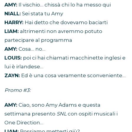
AMY:
Il vischio… chissà chi lo ha messo qui
NIALL:
Sei stata tu Amy
HARRY:
Hai detto che dovevamo baciarti
LIAM:
altrimenti non avremmo potuto
partecipare al programma
AMY:
Cosa… no…
LOUIS:
poi ci hai chiamati macchinette inglesi e
lui è irlandese…
ZAYN:
Ed è una cosa veramente sconveniente…
Promo #3:
AMY:
Ciao, sono Amy Adams e questa
settimana presento
SNL
con ospiti musicali i
One Direction…
LIAM:
Possiamo metterti giù?