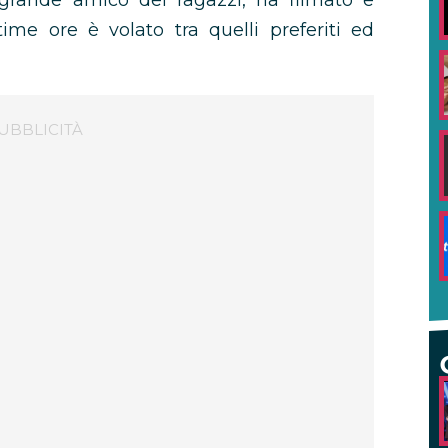
e grande amico dei ragazzi, ha filmato e
time ore è volato tra quelli preferiti ed