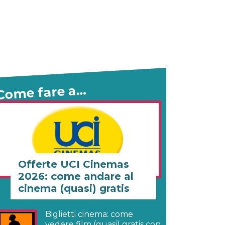
Come fare a…
Offerte UCI Cinemas
2026: come andare al
cinema (quasi) gratis
Biglietti cinema: come
vedere film (quasi) gratis con