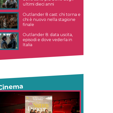
ultimi dieci anni
Outlander 8 cast: chi torna e
chi è nuovo nella stagione
finale
Outlander 8: data uscita,
episodi e dove vederla in
Italia
Cinema