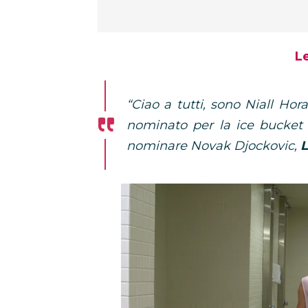
L
“Ciao a tutti, sono Niall H
nominato
per la ice bucket 
nominare Novak Djockovic,
L