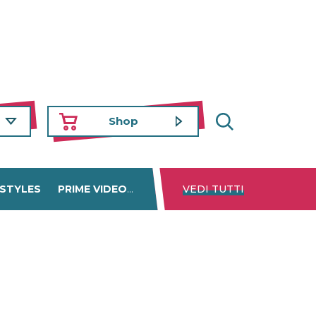
Shop
 STYLES
PRIME VIDEO
DISNEY+
VEDI TUTTI
NETFLIX
TROVA 