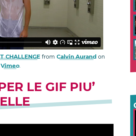
ET CHALLENGE
from
Calvin Aurand
on
Vimeo
.
ER LE GIF PIU’
ELLE