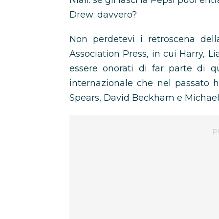
Niall: se gli lasci la Pepsi puoi en
Drew: davvero?
Non perdetevi i retroscena dell
Association Press, in cui Harry, L
essere onorati di far parte di 
internazionale che nel passato ha
Spears, David Beckham e Michael