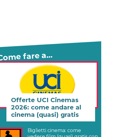
Come fare a…
Offerte UCI Cinemas
2026: come andare al
cinema (quasi) gratis
Biglietti cinema: come
vedere film (quasi) gratis con