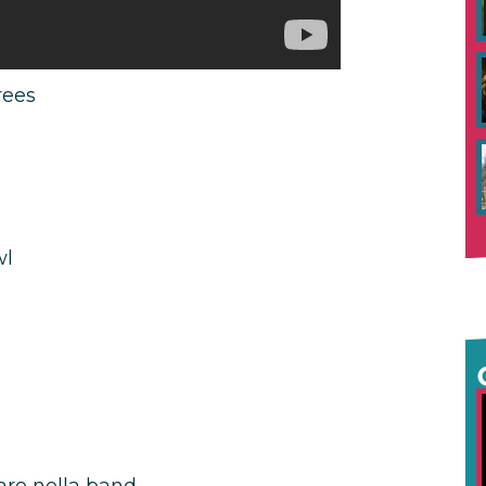
rees
wl