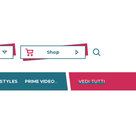
Shop
 STYLES
PRIME VIDEO
DISNEY+
VEDI TUTTI
NETFLIX
TROVA 