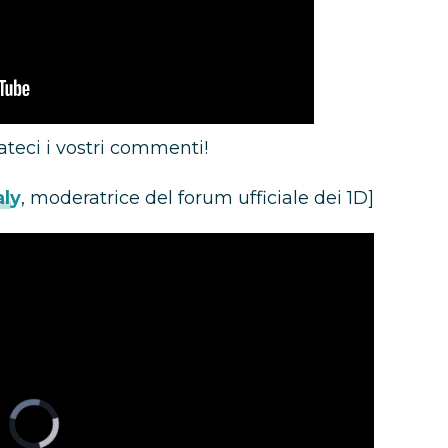
ateci i vostri commenti!
aly
, moderatrice del forum ufficiale dei 1D]
Video
Player
is
loading.