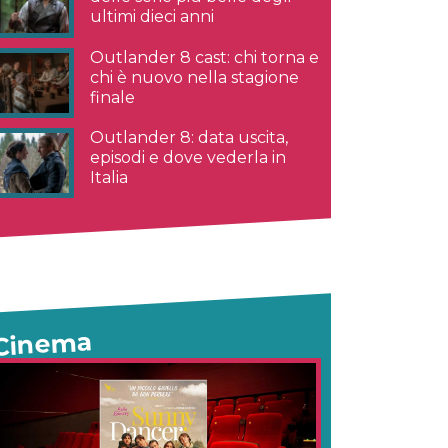
ultimi dieci anni
Outlander 8 cast: chi torna e
chi è nuovo nella stagione
finale
Outlander 8: data uscita,
episodi e dove vederla in
Italia
Cinema