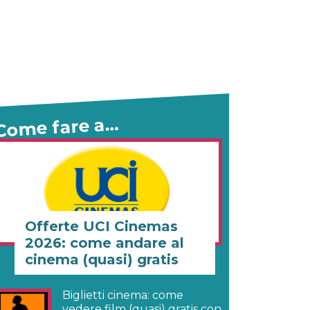
Come fare a…
Offerte UCI Cinemas
2026: come andare al
cinema (quasi) gratis
Biglietti cinema: come
vedere film (quasi) gratis con