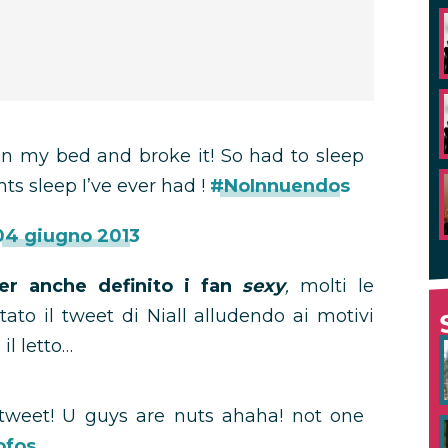
n my bed and broke it! So had to sleep
ts sleep I’ve ever had !
#NoInnuendos
04 giugno 2013
er anche definito i fan
sexy
,
molti le
to il tweet di Niall alludendo ai motivi
il letto…
 tweet! U guys are nuts ahaha! not one
ofos