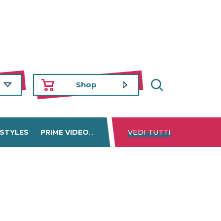
Shop
 STYLES
PRIME VIDEO
DISNEY+
VEDI TUTTI
NETFLIX
TROVA 