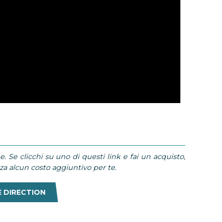
e. Se clicchi su uno di questi link e fai un acquisto,
 alcun costo aggiuntivo per te.
 DIRECTION