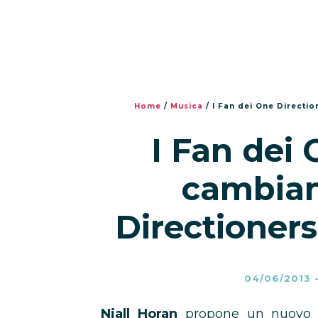
Home
/
Musica
/
I Fan dei One Direct
I Fan dei 
cambia
Directioner
04/06/2013
Niall Horan
propone un nuovo n