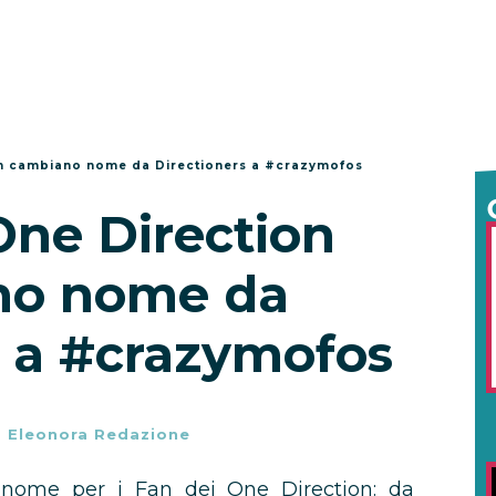
ion cambiano nome da Directioners a #crazymofos
One Direction
no nome da
s a #crazymofos
-
Eleonora Redazione
ome per i Fan dei One Direction: da