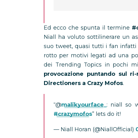
Ed ecco che spunta il termine
#
Niall ha voluto sottilinerare un a
suo tweet, quasi tutti i fan infatt
rotto per motivi legati ad una pos
dei Trending Topics in pochi m
provocazione puntando sul ri
Directioners a Crazy Mofos
.
“@
malikyourface_
: niall s
#crazymofos
” lets do it!
— Niall Horan (@NiallOfficial)