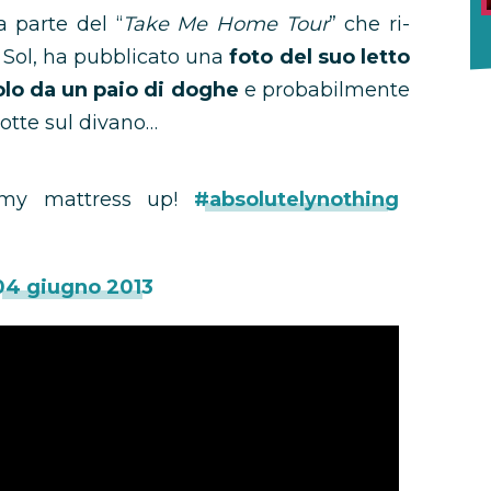
a parte del “
Take Me Home Tour
” che ri-
o Sol, ha pubblicato una
foto del suo letto
olo da un paio di doghe
e probabilmente
otte sul divano…
g my mattress up!
#absolutelynothing
04 giugno 2013