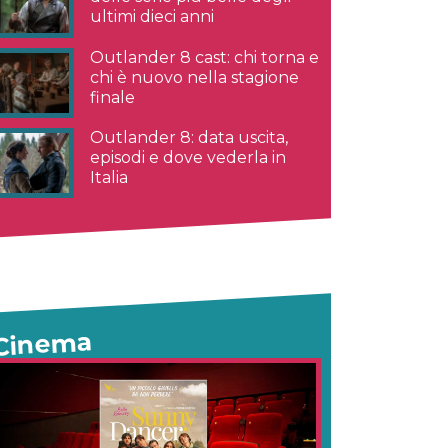
ultimi dieci anni
Outlander 8 cast: chi torna e
chi è nuovo nella stagione
finale
Outlander 8: data uscita,
episodi e dove vederla in
Italia
Cinema