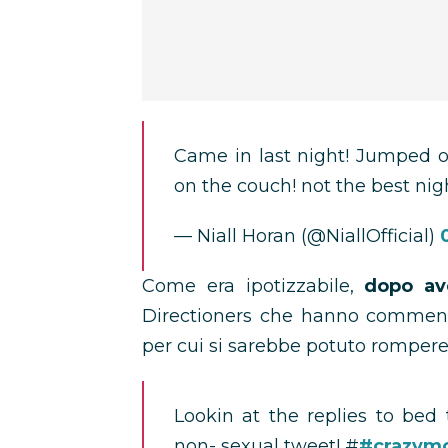
Came in last night! Jumped o
on the couch! not the best nigh
— Niall Horan (@NiallOfficial)
Come era ipotizzabile,
dopo av
Directioners che hanno commenta
per cui si sarebbe potuto rompere 
Lookin at the replies to bed
non- sexual tweet! #
#crazym