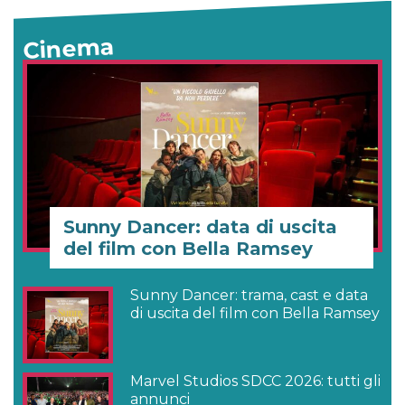
Cinema
Sunny Dancer: data di uscita
del film con Bella Ramsey
Sunny Dancer: trama, cast e data
di uscita del film con Bella Ramsey
Marvel Studios SDCC 2026: tutti gli
annunci