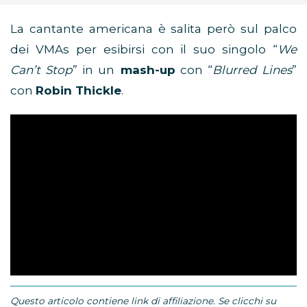
La cantante americana è salita però sul palco
dei VMAs per esibirsi con il suo singolo “
We
Can’t Stop
” in un
mash-up
con “
Blurred Lines
”
con
Robin Thickle
.
Questo articolo contiene link di affiliazione. Se clicchi su