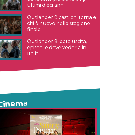
ultimi dieci anni
Outlander 8 cast: chi torna e
chi è nuovo nella stagione
finale
Outlander 8: data uscita,
episodi e dove vederla in
Italia
Cinema