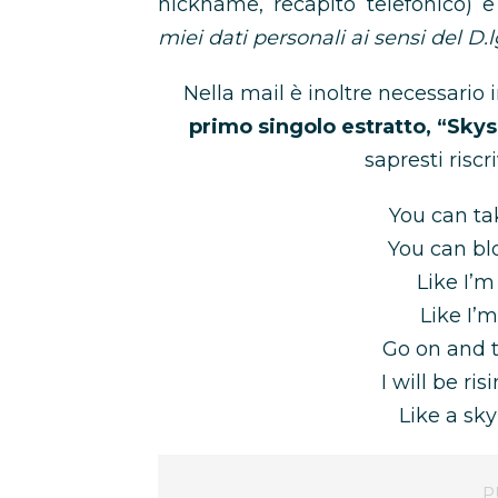
nickname, recapito telefonico) e
miei dati personali ai sensi del D.l
Nella mail è inoltre necessario i
primo singolo estratto, “Skys
sapresti risc
You can ta
You can bl
Like I’m
Like I’
Go on and 
I will be ri
Like a sky