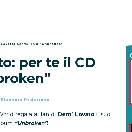
Lovato: per te il CD “Unbroken”
: per te il CD
broken”
-
Eleonora Redazione
orld regala ai fan di
Demi Lovato
il suo
album
“Unbroken”
!