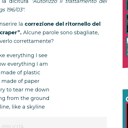
 la dicitura
“Autorizzo il trattamento dei
gs 196/03″
.
nserire la
correzione del ritornello del
craper”.
Alcune parole sono sbagliate,
riverlo correttamente?
ke everything I see
ow everything I am
 made of plastic
m made of paper
try to tear me down
sing from the ground
line, like a skyline