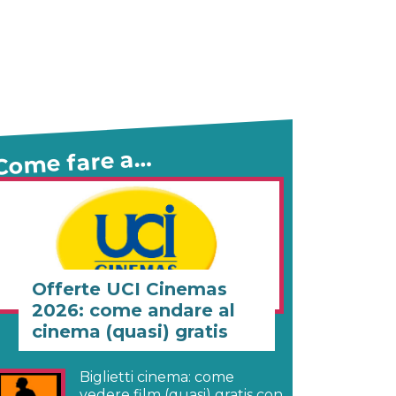
Come fare a…
Offerte UCI Cinemas
2026: come andare al
cinema (quasi) gratis
Biglietti cinema: come
vedere film (quasi) gratis con