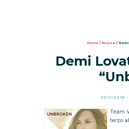
Home
/
Musica
/
Demi 
Demi Lovato
“Un
23/11/2018
Team W
terzo 