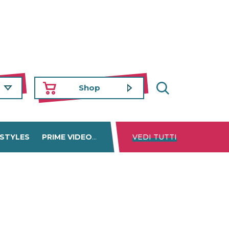
Shop
 STYLES
PRIME VIDEO
DISNEY+
VEDI TUTTI
NETFLIX
TROVA 