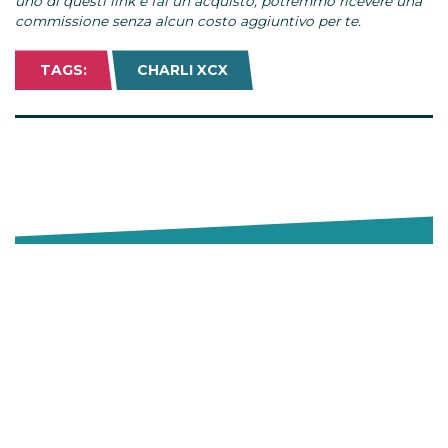
uno di questi link e fai un acquisto, potremmo ricevere una
commissione senza alcun costo aggiuntivo per te.
TAGS:
CHARLI XCX
Come fare a…
Offerte UCI Cinemas 2026: