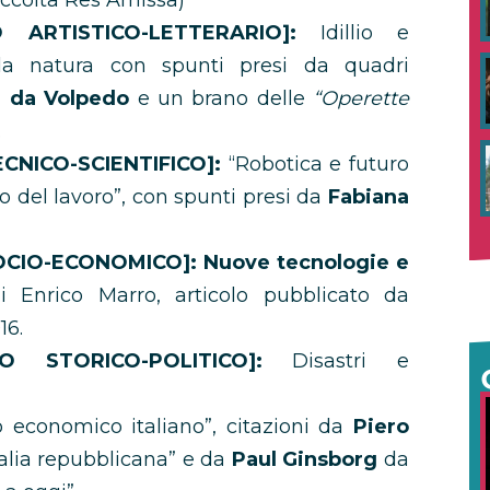
raccolta Res Amissa)
ARTISTICO-LETTERARIO]:
Idillio e
lla natura con spunti presi da quadri
a da Volpedo
e un brano delle
“Operette
.
CNICO-SCIENTIFICO]:
“Robotica e futuro
o del lavoro”, con spunti presi da
Fabiana
OCIO-ECONOMICO]:
Nuove tecnologie e
i Enrico Marro, articolo pubblicato da
16.
 STORICO-POLITICO]:
Disastri e
o economico italiano”, citazioni da
Piero
talia repubblicana” e da
Paul Ginsborg
da