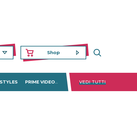
Shop
 STYLES
PRIME VIDEO
DISNEY+
VEDI TUTTI
NETFLIX
TROVA 