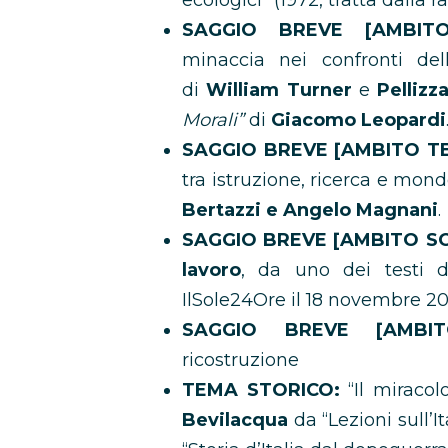
ecologici” (1972, tratta dalla 
SAGGIO BREVE [AMBITO 
minaccia nei confronti de
di
William Turner
e
Pellizz
Morali”
di
Giacomo Leopardi
SAGGIO BREVE [AMBITO TE
tra istruzione, ricerca e mond
Bertazzi e Angelo Magnani
.
SAGGIO BREVE [AMBITO S
lavoro
, da uno dei testi d
IlSole24Ore il 18 novembre 20
SAGGIO BREVE [AMBITO
ricostruzione
TEMA STORICO:
“Il miracol
Bevilacqua
da “Lezioni sull’I