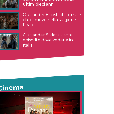
ultimi dieci anni
Outlander 8 cast: chi torna e
chi è nuovo nella stagione
finale
Outlander 8: data uscita,
episodi e dove vederla in
Italia
Cinema