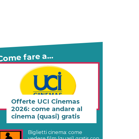
Come fare a…
Offerte UCI Cinemas
2026: come andare al
cinema (quasi) gratis
Biglietti cinema: come
vedere film (quasi) gratis con