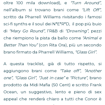
oltre 100 mila download), e
“Turn Around”
,
nell’album si trovano brani come
“Lift Off”,
scritto da Pharrell Williams rivisitando i famosi
sci-fi synths e il soul dei N*E*R*D, il pop più buio
di
“Mary Go Round”
, l’R&B di
“Drowning”,
pezzi
che riempiono la pista da ballo come
“Animal e
Better Than You”
(con Rita Ora), più un secondo
brano firmato da Pharrell Williams,
“Glass Girl”.
A questa tracklist, già di tutto rispetto, si
aggiungono brani come
“Take off”, “Another
one”, “Glass Girl”, “Just in case”
e
“Picture”,
brano
prodotto da Midi Mafia (50 Cent) e scritto Frank
Ocean, un suggestivo, lento e pieno di sex
appeal che renderà chiaro a tutti che Conor è