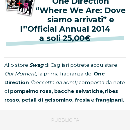
One Direction
“Where We Are: Dove
siamo arrivati” e
l'”Official Annual 2014
a soli 25,00€
Allo store
Swag
di Cagliari potrete acquistare
Our Moment,
la prima fragranza dei
One
Direction
(boccetta da 50ml)
composta da note
di
pompelmo rosa, bacche selvatiche,
ribes
rosso,
petali di gelsomino, fresia
e
frangipani.