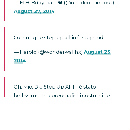
— EliH-Bday Liam❤️ (@needcomingout)
August 27, 2014
Comunque step up all in è stupendo
— Harold (@wonderwallhx)
August 25,
2014
Oh. Mio. Dio Step Up All In è stato
bellissimo. Le coreografie, i costumi, le
musiche così superiori rispetto agli altri
film. Dico solo wow
— » sassenach (@allegviant)
August 24,