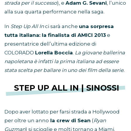
strada per il successo
), e
Adam G. Sevani
, l’unico
alla sua quarta performance nella saga.
In
Step Up All In
ci sarà anche
una sorpresa
tutta italiana: la finalista di AMICI 2013
e
presentatrice dell’ultima edizione di
COLORADO
Lorella Boccia
.
La giovane ballerina
napoletana è infatti la prima italiana ad essere
stata scelta per ballare in uno dei film della serie.
STEP UP ALL IN | SINOSSI
Dopo aver lottato per farsi strada a Hollywood
per oltre un anno
la crew di Sean
(
Ryan
Guzman
) si scioglie e molti tornano a Miami.