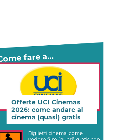
Come fare a…
Offerte UCI Cinemas
2026: come andare al
cinema (quasi) gratis
Biglietti cinema: come
vedere film (quasi) gratis con