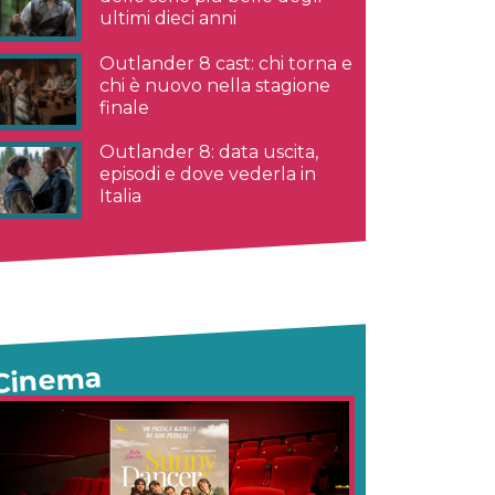
ultimi dieci anni
Outlander 8 cast: chi torna e
chi è nuovo nella stagione
finale
Outlander 8: data uscita,
episodi e dove vederla in
Italia
Cinema