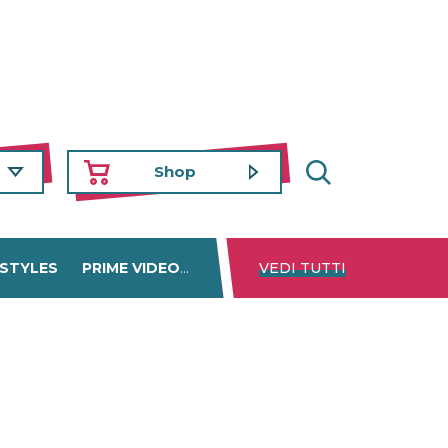
Shop
 STYLES
PRIME VIDEO
DISNEY+
VEDI TUTTI
NETFLIX
TROVA 