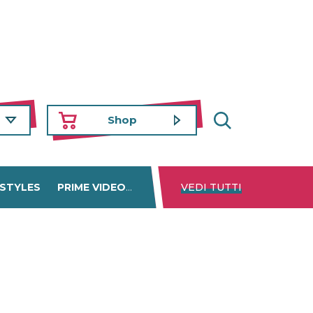
Shop
 STYLES
PRIME VIDEO
DISNEY+
VEDI TUTTI
NETFLIX
TROVA 