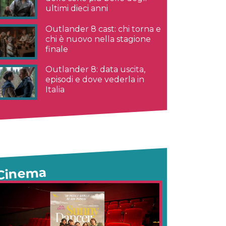
ultimi dieci anni
Outlander 8 cast: chi torna e
chi è nuovo nella stagione
finale
Outlander 8: data uscita,
episodi e dove vederla in
Italia
Cinema