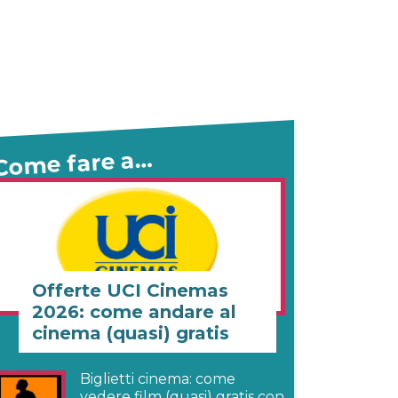
Come fare a…
Offerte UCI Cinemas
2026: come andare al
cinema (quasi) gratis
Biglietti cinema: come
vedere film (quasi) gratis con