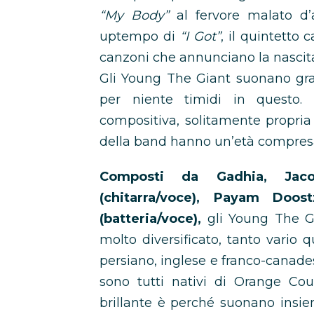
“My Body”
al fervore malato d
uptempo di
“I Got”
, il quintetto
canzoni che annunciano la nascit
Gli Young The Giant suonano gra
per niente timidi in questo.
compositiva, solitamente propria
della band hanno un’età compresa t
Composti da Gadhia, Jacob
(chitarra/voce), Payam Doos
(batteria/voce),
gli Young The G
molto diversificato, tanto vario 
persiano, inglese e franco-canades
sono tutti nativi di Orange Coun
brillante è perché suonano insie