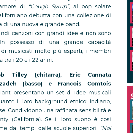
’amore di
“Cough Syrup”,
al pop solare
 californiano debutta con una collezione di
a di una nuova e grande band.
ndi canzoni con grandi idee e non sono
 In possesso di una grande capacità
 di musicisti molto più esperti, i membri
ra i 20 e i 22 anni.
 Tilley (chitarra), Eric Cannata
tzadeh (basso) e Francois Comtois
iant presentano un set di idee musicali
quanto il loro background etnico: indiano,
e. Condividono una raffinata sensibilità e
ty (California). Se il loro suono è così
me dai tempi dalle scuole superiori.
“Noi