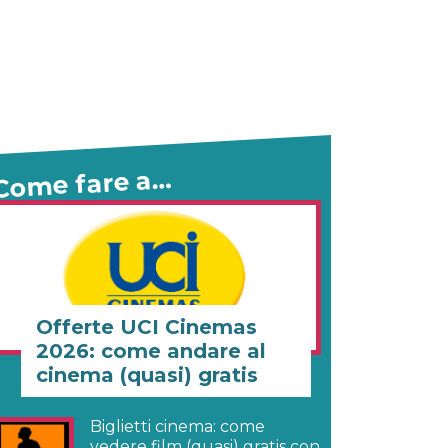
Come fare a…
Offerte UCI Cinemas
2026: come andare al
cinema (quasi) gratis
Biglietti cinema: come
vedere film (quasi) gratis con