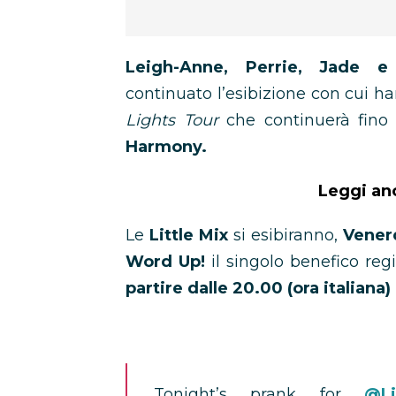
Leigh-Anne, Perrie, Jade 
continuato l’esibizione con cui h
Lights Tour
che continuerà fin
Harmony.
Leggi an
Le
Little Mix
si esibiranno,
Venerd
Word Up!
il singolo benefico regi
partire dalle 20.00 (ora italiana)
Tonight’s prank for
@Li