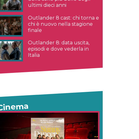
ultimi dieci anni
Outlander 8 cast: chi torna e
chi è nuovo nella stagione
finale
Outlander 8: data uscita,
episodi e dove vederla in
Italia
Cinema