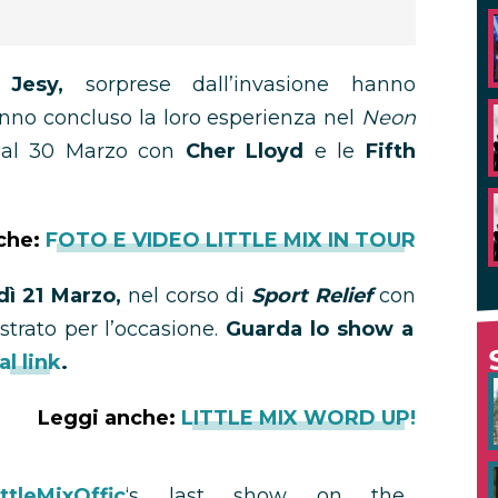
e Jesy,
sorprese dall’invasione hanno
anno concluso la loro esperienza nel
Neon
o al 30 Marzo con
Cher Lloyd
e le
Fifth
che:
FOTO E VIDEO LITTLE MIX IN TOUR
ì 21 Marzo,
nel corso di
Sport Relief
con
strato per l’occasione.
Guarda lo show a
al link
.
Leggi anche:
LITTLE MIX WORD UP!
ttleMixOffic
‘s last show on the