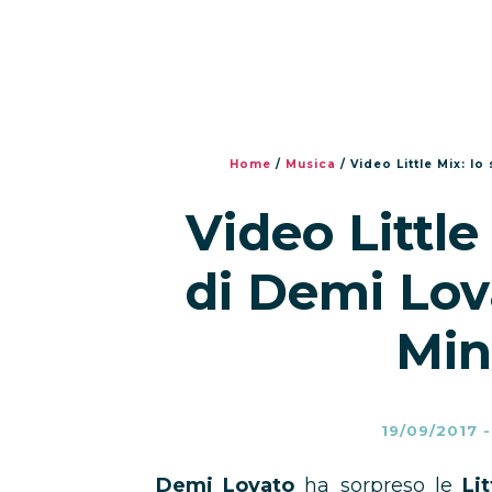
Home
/
Musica
/
Video Little Mix: l
Video Little
di Demi Lova
Min
19/09/2017
Demi Lovato
ha sorpreso le
Li