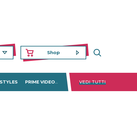
Shop
 STYLES
PRIME VIDEO
DISNEY+
VEDI TUTTI
NETFLIX
TROVA 