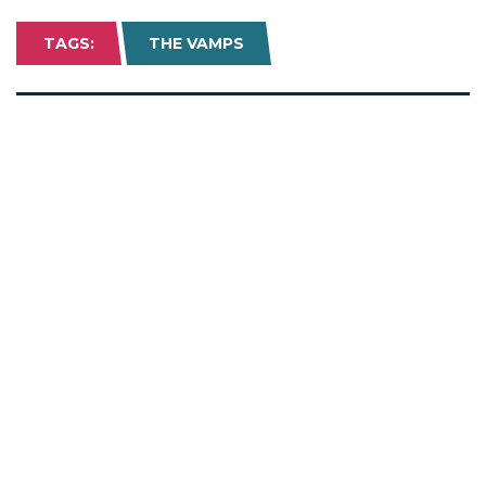
TAGS:
THE VAMPS
Come fare a…
Offerte UCI Cinemas 2026:
come andare al cinema (quasi)