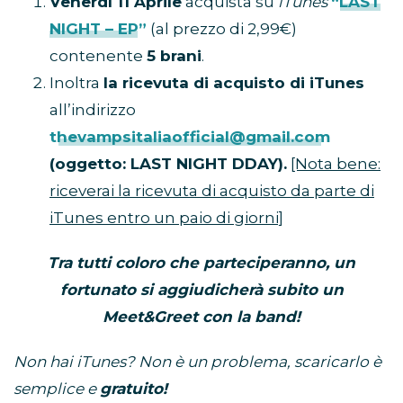
Venerdì 11 Aprile
acquista su
iTunes
“LAST
NIGHT – EP”
(al prezzo di 2,99€)
contenente
5 brani
.
Inoltra
la ricevuta di acquisto di iTunes
all’indirizzo
thevampsitaliaofficial@gmail.com
(oggetto: LAST NIGHT DDAY).
[Nota bene:
riceverai la ricevuta di acquisto da parte di
iTunes entro un paio di giorni]
Tra tutti coloro che parteciperanno, un
fortunato si aggiudicherà subito un
Meet&Greet con la band!
Non hai iTunes? Non è un problema, scaricarlo è
semplice e
gratuito!