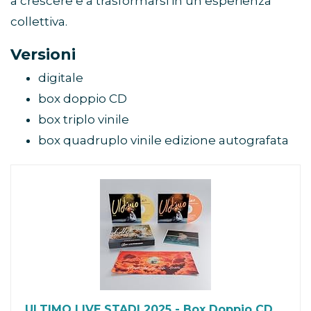
a crescere e a trasformarsi in un’esperienza
collettiva.
Versioni
digitale
box doppio CD
box triplo vinile
box quadruplo vinile edizione autografata
ULTIMO LIVE STADI 2025 - Box Doppio CD