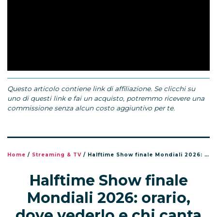
Questo articolo contiene link di affiliazione. Se clicchi su
uno di questi link e fai un acquisto, potremmo ricevere una
commissione senza alcun costo aggiuntivo per te.
Home
/
Streaming & TV
/
Halftime Show finale Mondiali 2026: orario, dove vederlo e chi canta
Halftime Show finale
Mondiali 2026: orario,
dove vederlo e chi canta