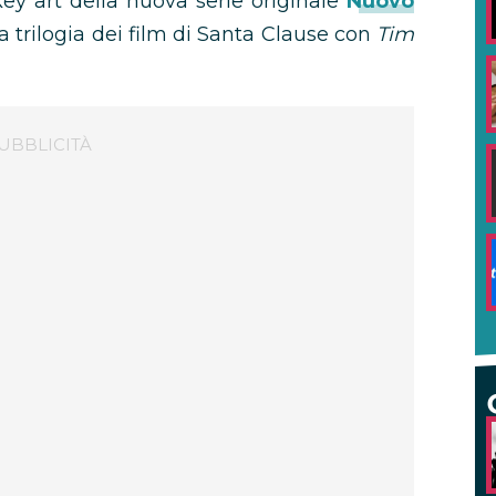
 key art della nuova serie originale
Nuovo
la trilogia dei film di Santa Clause con
Tim