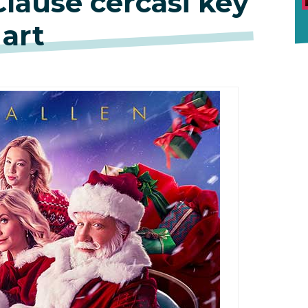
lause cercasi key
art