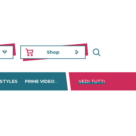
Shop
 STYLES
PRIME VIDEO
DISNEY+
VEDI TUTTI
NETFLIX
TROVA 