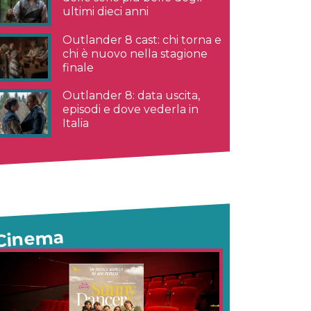
ultimi dieci anni
Outlander 8 cast: chi torna e
chi è nuovo nella stagione
finale
Outlander 8: data uscita,
episodi e dove vederla in
Italia
Cinema