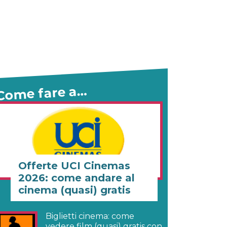
Come fare a…
Offerte UCI Cinemas
2026: come andare al
cinema (quasi) gratis
Biglietti cinema: come
vedere film (quasi) gratis con