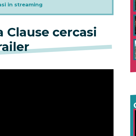
si in streaming
 Clause cercasi
railer