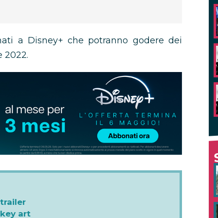
onati a Disney+ che potranno godere dei
e 2022.
railer
key art