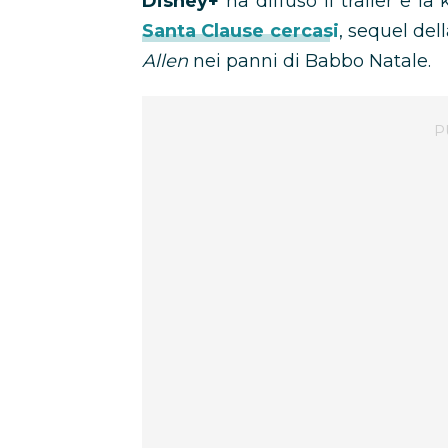
Disney+
ha diffuso il trailer e la
Santa Clause cercasi
, sequel del
Allen
nei panni di Babbo Natale.