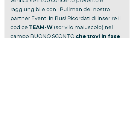
verifica se il tuo concerto preferito è
raggiungibile con i Pullman del nostro
partner Eventi in Bus! Ricordati di inserire il
codice
TEAM-W
(scrivilo maiuscolo) nel
campo BUONO SCONTO
che trovi in fase
di prenotazione
, per ottenere
la più alta
percentuale di sconto
!
Questo articolo contiene link di affiliazione. Se clicchi su
uno di questi link e fai un acquisto, potremmo ricevere una
commissione senza alcun costo aggiuntivo per te.
TAGS:
TIZIANO FERRO