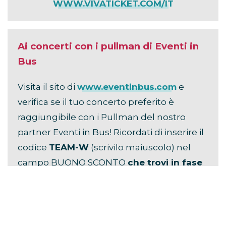
WWW.VIVATICKET.COM/IT
Ai concerti con i pullman di Eventi in
Bus
Visita il sito di
www.eventinbus.com
e
verifica se il tuo concerto preferito è
raggiungibile con i Pullman del nostro
partner Eventi in Bus! Ricordati di inserire il
codice
TEAM-W
(scrivilo maiuscolo) nel
campo BUONO SCONTO
che trovi in fase
di prenotazione
, per ottenere
la più alta
percentuale di sconto
!