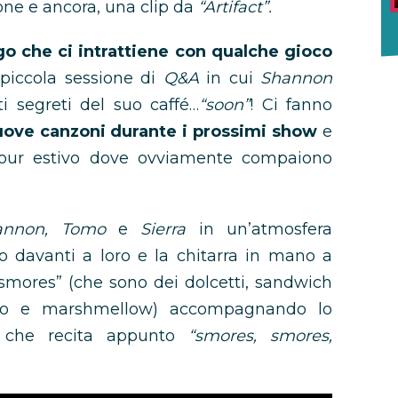
one e ancora, una clip da
“Artifact”.
go che ci intrattiene con qualche gioco
piccola sessione di
Q&A
in cui
Shannon
ti segreti del suo caffé…
“soon”
! Ci fanno
ove canzoni durante i prossimi show
e
tour estivo dove ovviamente compaiono
annon, Tomo
e
Sierra
in un’atmosfera
o davanti a loro e la chitarra in mano a
“smores” (che sono dei dolcetti, sandwich
lato e marshmellow) accompagnando lo
 che recita appunto
“smores, smores,