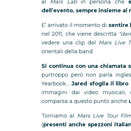
al
Mars Lab
in persona che
dell’evento, sempre insieme ai r
E’ arrivato il momento di
sentire
nel 2011, che viene descritta
“dar
vedere una clip del
Mars Live T
orientali della band.
Si continua con una chiamata s
purtroppo però non parla ingles
Yearbook…
Jared sfoglia il lib
immagini dai video musicali, 
comparsa a questo punto anche
Torniamo al
Mars Live Tour Fil
(
presenti anche spezzoni italiani