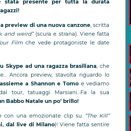
è stata presente per tutta la durata
agazzi!
 la preview di una nuova canzone
, scritta
k and weird”
(scura e strana). Viene fatta
our Film
che vede protagoniste le date
u Skype ad una ragazza brasiliana
, che
e… Ancora preview, stavolta riguardo lo
ro assieme a Shannon e Tomo
e vediamo
dal tour, tatuaggi Marsiani…Fa la sua
un Babbo Natale un po’ brillo!
m
con una emozionate clip su
“The Kill”
, dal live di Milano
)! Viene fatta sentire