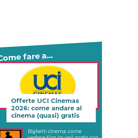
Come fare a…
Offerte UCI Cinemas
2026: come andare al
cinema (quasi) gratis
Biglietti cinema: come
vedere film (quasi) gratis con