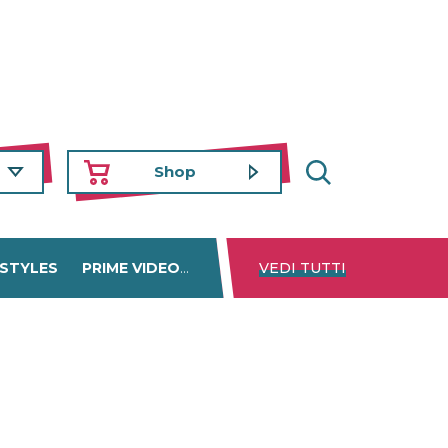
Shop
 STYLES
PRIME VIDEO
DISNEY+
VEDI TUTTI
NETFLIX
TROVA 