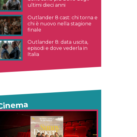
ultimi dieci anni
Outlander 8 cast: chi torna e
chi è nuovo nella stagione
finale
Outlander 8: data uscita,
episodi e dove vederla in
Italia
Cinema