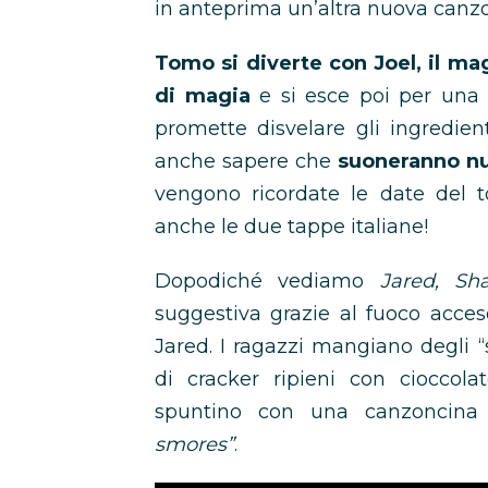
in anteprima un’altra nuova canz
Tomo si diverte con Joel, il ma
di magia
e si esce poi per una 
promette disvelare gli ingredien
anche sapere che
suoneranno nu
vengono ricordate le date del 
anche le due tappe italiane!
Dopodiché vediamo
Jared, Sh
suggestiva grazie al fuoco acces
Jared. I ragazzi mangiano degli 
di cracker ripieni con ciocco
spuntino con una canzoncina
smores”
.