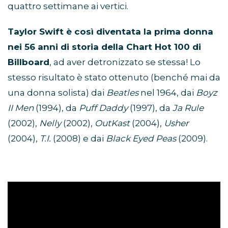
quattro settimane ai vertici.
Taylor Swift è così diventata la prima donna
nei 56 anni di storia della Chart Hot 100
di
Billboard
, ad aver detronizzato se stessa! Lo
stesso risultato è stato ottenuto (benché mai da
una donna solista) dai
Beatles
nel 1964, dai
Boyz
II Men
(1994), da
Puff Daddy
(1997), da
Ja Rule
(2002),
Nelly
(2002),
OutKast
(2004),
Usher
(2004),
T.I.
(2008) e dai
Black Eyed Peas
(2009).