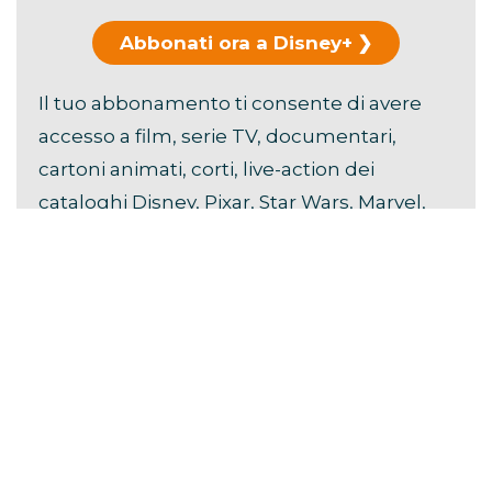
Abbonati ora a Disney+
Il tuo abbonamento ti consente di avere
accesso a film, serie TV, documentari,
cartoni animati, corti, live-action dei
cataloghi Disney, Pixar, Star Wars, Marvel,
Hulu, National Geographic e FX.
Scopri i
vantaggi di Disney+
.