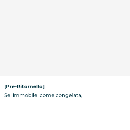
[Pre-Ritornello]
Sei immobile, come congelata,
un’immagine perfetta in una cornice.
Alcune visioni non svaniscono mai.
[Ritornello]