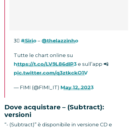
3⃣
#Sirio
–
@thelazzinho
Tutte le chart online su
https://t.co/LV9L86dlP3
e sull’app 📲
pic.twitter.com/q3ztkckO1V
— FIMI (@FIMI_IT)
May 12, 2023
Dove acquistare – (Subtract):
versioni
“- (Subtract)” è disponibile in versione CD e