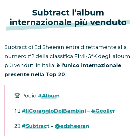
Subtract l’album
internazionale più venduto
Subtract di Ed Sheeran entra direttamente alla
numero #2 della classifica FIMI-GfK degli album
più venduti in Italia:
è l’unico internazionale
presente nella Top 20
.
🏆 Podio
#Album
:
1⃣
#IlCoraggioDeiBambini
–
#Geolier
2⃣
#Subtract
–
@edsheeran