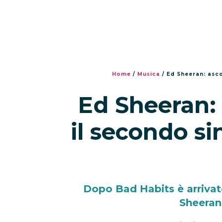
Home
/
Musica
/
Ed Sheeran: asco
Ed Sheeran: 
il secondo si
Dopo Bad Habits è arrivato
Sheeran 