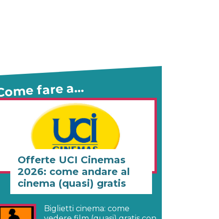
Come fare a…
Offerte UCI Cinemas
2026: come andare al
cinema (quasi) gratis
Biglietti cinema: come
vedere film (quasi) gratis con