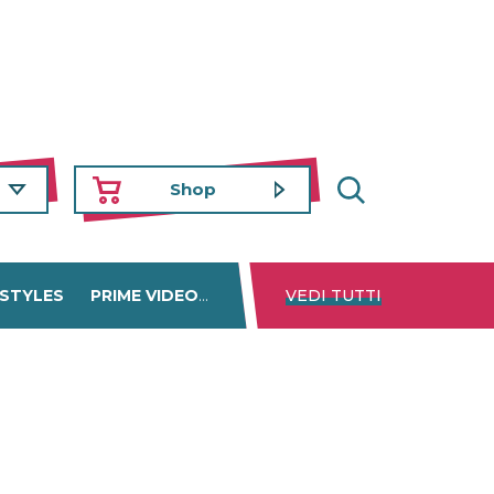
Shop
 STYLES
PRIME VIDEO
DISNEY+
VEDI TUTTI
NETFLIX
TROVA 