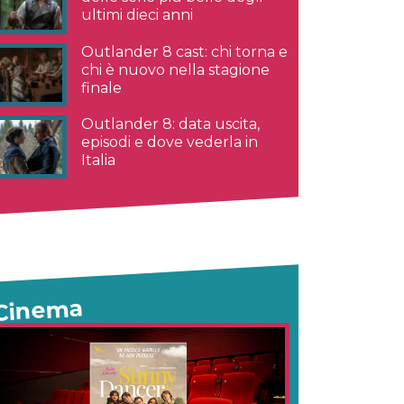
ultimi dieci anni
Outlander 8 cast: chi torna e
chi è nuovo nella stagione
finale
Outlander 8: data uscita,
episodi e dove vederla in
Italia
Cinema