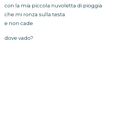
con la mia piccola nuvoletta di pioggia
che mi ronza sulla testa
e non cade
dove vado?
dammi un qualche segnale
colpiscimi con un fulmine
magari prenderò vita, i momenti difficili
ti faranno chiedere perché ci provi
i tempi difficili
ti butteranno giù e faranno ridere quando
piangi
queste vite
e ancora non so come riesco a sopravvivere