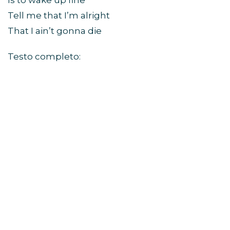
Is to wake up fine
Tell me that I’m alright
That I ain’t gonna die
Testo completo: