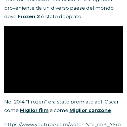
proveniente da un diverso paese del mondo
dove
Frozen 2
è stato doppiato.
Nel 2014 “Frozen” era stato premiato agli Oscar
come
Miglior film
e come
Miglior canzone
.
https://www.youtube.com/watch?v=iI_cnK_YSro