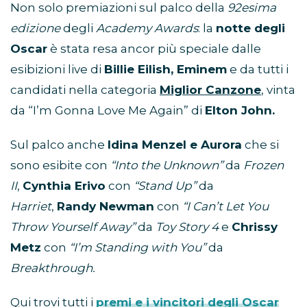
Non solo premiazioni sul palco della
92esima
edizione
degli
Academy Awards
: la
notte degli
Oscar
è stata resa ancor più speciale dalle
esibizioni live di
Billie Eilish, Eminem
e da tutti i
candidati nella categoria
Miglior Canzone
, vinta
da “I’m Gonna Love Me Again” di
Elton John.
Sul palco anche
Idina Menzel e Aurora
che si
sono esibite con
“Into the Unknown”
da
Frozen
II
,
Cynthia Erivo
con
“Stand Up”
da
Harriet
,
Randy Newman
con
“I Can’t Let You
Throw Yourself Away”
da
Toy Story 4
e
Chrissy
Metz
con
“I’m Standing with You”
da
Breakthrough.
Qui trovi tutti i
premi e i vincitori degli Oscar