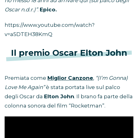
ho messo 18 anni ad arrivare qui (sul palco degli
Oscar n.d.r.)”
.
Epico.
https://www.youtube.com/watch?
v=a5DTEH38KmQ
Il premio Oscar Elton John
Premiata come
Miglior Canzone
,
“(I’m Gonna)
Love Me Again”
è stata portata live sul palco
degli Oscar da
Elton John
. Il brano fa parte della
colonna sonora del film “Rocketman”.