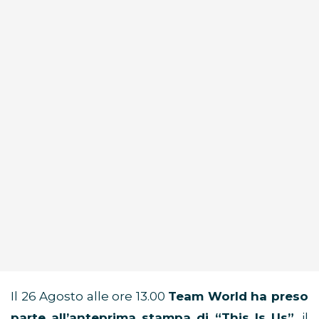
Il 26 Agosto alle ore 13.00
Team World ha preso
parte all’anteprima stampa di “This Is Us”
, il