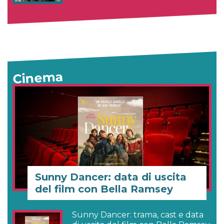
Cinema
Sunny Dancer: data di uscita
del film con Bella Ramsey
Sunny Dancer: trama, cast e data