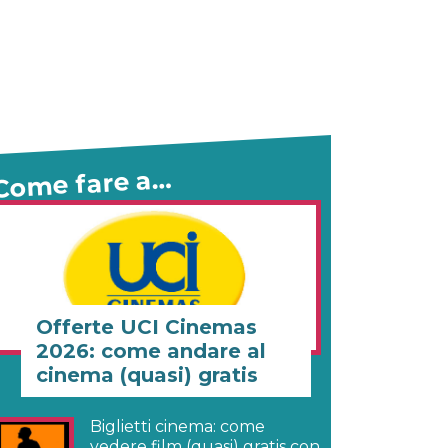
Come fare a…
Offerte UCI Cinemas
2026: come andare al
cinema (quasi) gratis
Biglietti cinema: come
vedere film (quasi) gratis con