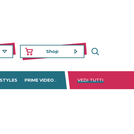
Shop
 STYLES
PRIME VIDEO
DISNEY+
VEDI TUTTI
NETFLIX
TROVA 