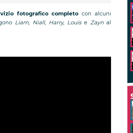
rvizio fotografico completo
con alcuni
ggono
Liam, Niall, Harry, Louis
e
Zayn
al