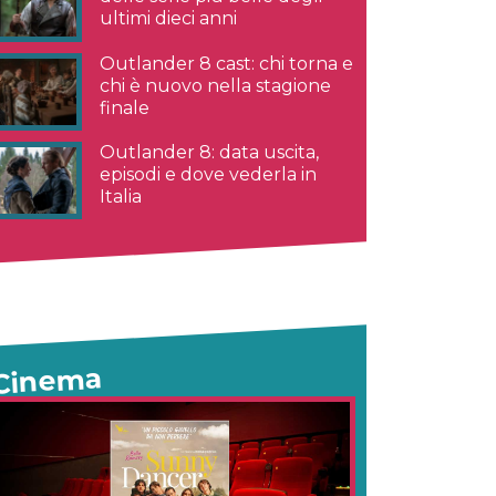
ultimi dieci anni
Outlander 8 cast: chi torna e
chi è nuovo nella stagione
finale
Outlander 8: data uscita,
episodi e dove vederla in
Italia
Cinema