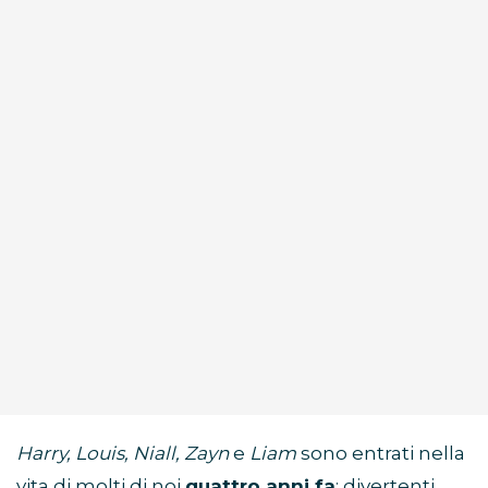
Harry, Louis, Niall, Zayn
e
Liam
sono entrati nella
vita di molti di noi
quattro anni fa
: divertenti,