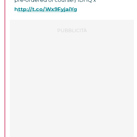
pre-ordered of course!) 1DHQ x
http://t.co/Wx9FyjaiYg