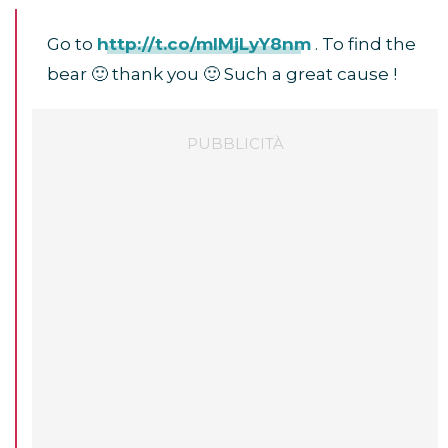
Go to
http://t.co/mlMjLyY8nm
. To find the
bear 🙂 thank you 🙂 Such a great cause !