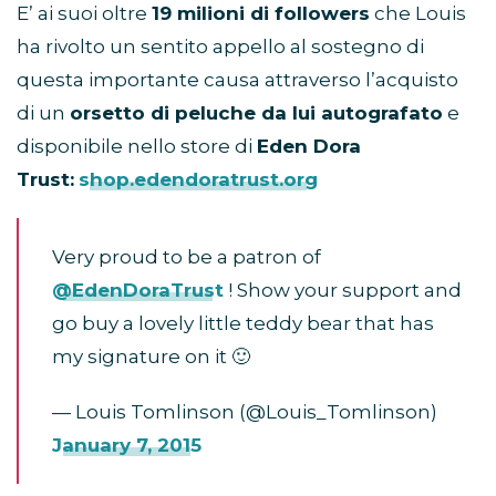
E’ ai suoi oltre
19 milioni di followers
che Louis
ha rivolto un sentito appello al sostegno di
questa importante causa attraverso l’acquisto
di un
orsetto di peluche da lui autografato
e
disponibile nello store di
Eden Dora
Trust:
shop.edendoratrust.org
Very proud to be a patron of
@EdenDoraTrust
! Show your support and
go buy a lovely little teddy bear that has
my signature on it 🙂
— Louis Tomlinson (@Louis_Tomlinson)
January 7, 2015