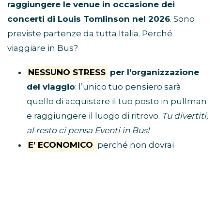
raggiungere le venue in occasione dei
concerti di Louis Tomlinson nel 2026
. Sono
previste partenze da tutta Italia. Perché
viaggiare in Bus?
NESSUNO STRESS
per l’organizzazione
del viaggio
: l’unico tuo pensiero sarà
quello di acquistare il tuo posto in pullman
e raggiungere il luogo di ritrovo.
Tu divertiti,
al resto ci pensa Eventi in Bus!
E’ ECONOMICO
perché non dovrai
spendere soldi per benzina, parcheggio,
autostrada e hotel
VIAGGI CON I FAN
perché i pullman sono
riservati solo a chi è diretto al concerto